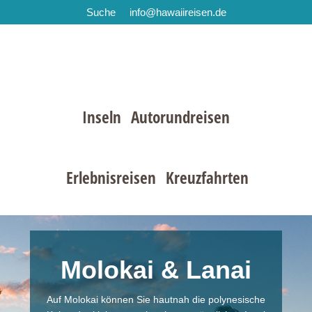
Suche
info@hawaiireisen.de
Zur
Zum
Zur
Hauptnavigation
Inhalt
Fußzeile
springen
springen
springen
Inseln
Autorundreisen
Erlebnisreisen
Kreuzfahrten
Molokai & Lanai
Auf Molokai können Sie hautnah die polynesische