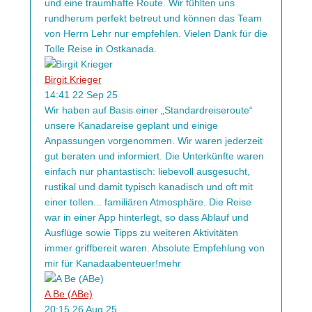
und eine traumhafte Route. Wir fühlten uns
rundherum perfekt betreut und können das Team
von Herrn Lehr nur empfehlen. Vielen Dank für die
Tolle Reise in Ostkanada.
Birgit Krieger
14:41 22 Sep 25
Wir haben auf Basis einer „Standardreiseroute“
unsere Kanadareise geplant und einige
Anpassungen vorgenommen. Wir waren jederzeit
gut beraten und informiert. Die Unterkünfte waren
einfach nur phantastisch: liebevoll ausgesucht,
rustikal und damit typisch kanadisch und oft mit
einer tollen
...
familiären Atmosphäre. Die Reise
war in einer App hinterlegt, so dass Ablauf und
Ausflüge sowie Tipps zu weiteren Aktivitäten
immer griffbereit waren. Absolute Empfehlung von
mir für Kanadaabenteuer!
mehr
A Be (ABe)
20:15 26 Aug 25