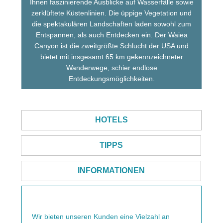
Ihnen faszinierende Ausblicke auf Wasserfälle sowie
zerklüftete Küstenlinien. Die üppige Vegetation und
die spektakulären Landschaften laden sowohl zum
Entspannen, als auch Entdecken ein. Der Waiea
Canyon ist die zweitgrößte Schlucht der USA und
bietet mit insgesamt 65 km gekennzeichneter
Wanderwege, schier endlose
Entdeckungsmöglichkeiten.
HOTELS
TIPPS
INFORMATIONEN
Wir bieten unseren Kunden eine Vielzahl an