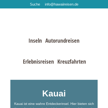
Suche
info@hawaiireisen.de
Zur
Zum
Zur
Hauptnavigation
Inhalt
Fußzeile
springen
springen
springen
Inseln
Autorundreisen
Erlebnisreisen
Kreuzfahrten
Kauai
Kauai ist eine wahre Entdeckerinsel. Hier bieten sich